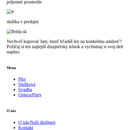
príjemné prostredie
skúška v predajni
Nechceš kupovať šaty, ktoré hľadáš len na konkrétnu udalosť?
Požičaj si ten najlepší dizajnérsky kúsok a vychutnaj si svoj deň
naplno.
Menu
Ples
Stužková
Svadba
Oslava/Párty
O nás
O nás/Naši dizájneri
Kontakt