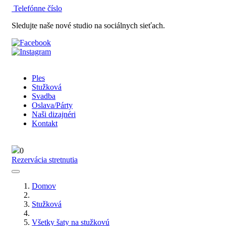
Telefónne číslo
Sledujte naše nové studio na sociálnych sieťach.
Ples
Stužková
Svadba
Oslava/Párty
Naši dizajnéri
Kontakt
0
Rezervácia stretnutia
Domov
Stužková
Všetky šaty na stužkovú