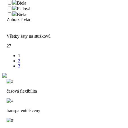
Biela
Fialová
Biela
Zobraziť viac
Všetky šaty na stužkovú
27
1
2
3
časová flexibilita
transparentné ceny