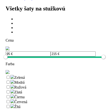
Všetky šaty na stužkovú
Cena
Farba
Zelená
Modrá
Ružová
Zlatá
Čierna
Červená
Žltá